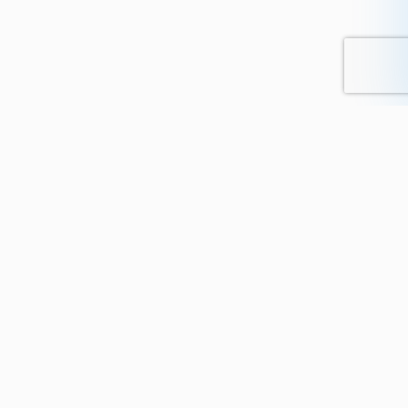
e-Supadom
Qui sommes-nous ?
Nos forfaits de cours
Nos professeurs
Nos Cours en visio
Nos Matières