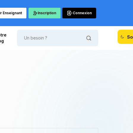
r Enseignant
Inscription
Connexion
tre
So
og