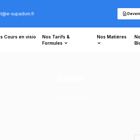
ct@e-supadom.fr
Deveni
s Cours en visio
Nos Tarifs &
Nos Matières
No
Formules
Bl
Italien
Accueil
Italien