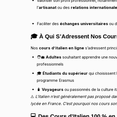
Valoriser son profil professionnel, notamme
l’
artisanat
ou des
relations international
Faciliter des
échanges universitaires
ou d
🎓 À Qui S’Adressent Nos Cours 
Nos
cours d’italien en ligne
s’adressent princi
🧑‍💼
Adultes
souhaitant apprendre une nouve
professionnels
🎓
Étudiants du supérieur
qui choisissent 
programme Erasmus
🧳
Voyageurs
ou passionnés de la culture it
⚠️
L’italien n’est généralement pas proposé da
lycée en France. C’est pourquoi nos cours sont
💻 Des Cours d’Italien 100 % en