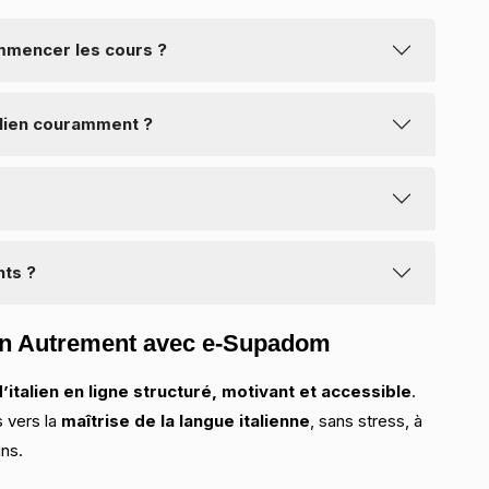
ommencer les cours ?
s débutants.
alien couramment ?
énéral, vous pouvez tenir une conversation simple en
 de financement (CPF, Pôle Emploi, OPCO, selon votre
nts ?
ntés vers les adultes et étudiants post-bac.
lien Autrement avec e-Supadom
’italien en ligne structuré, motivant et accessible
.
 vers la
maîtrise de la langue italienne
, sans stress, à
ins.