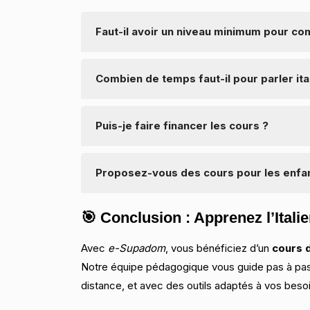
Faut-il avoir un niveau minimum pour c
Non, nos cours s’adressent aussi aux grand
Combien de temps faut-il pour parler it
Cela dépend de votre régularité, mais en g
Puis-je faire financer les cours ?
3 à 6 mois.
Nous vous aidons à trouver des dispositifs
Proposez-vous des cours pour les enfa
situation).
Nos cours d’italien sont principalement orie
🎯 Conclusion : Apprenez l’Ita
Avec
e-Supadom
, vous bénéficiez d’un
cours d
Notre équipe pédagogique vous guide pas à pas
distance, et avec des outils adaptés à vos beso