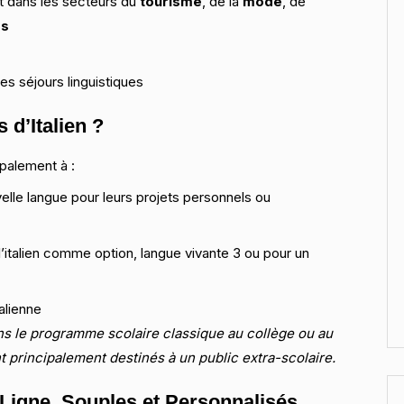
nt dans les secteurs du
tourisme
, de la
mode
, de
es
es séjours linguistiques
d’Italien ?
palement à :
lle langue pour leurs projets personnels ou
l’italien comme option, langue vivante 3 ou pour un
alienne
ns le programme scolaire classique au collège ou au
 principalement destinés à un public extra-scolaire.
 Ligne, Souples et Personnalisés