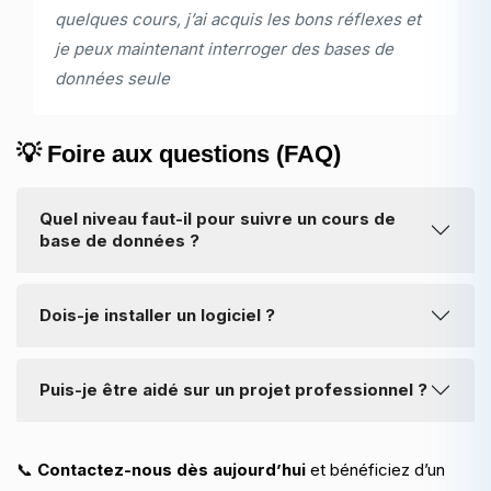
quelques cours, j’ai acquis les bons réflexes et
je peux maintenant interroger des bases de
données seule
💡 Foire aux questions (FAQ)
Quel niveau faut-il pour suivre un cours de
base de données ?
Nos cours s’adaptent à tous les niveaux : du débutant
Dois-je installer un logiciel ?
complet à l’étudiant avancé. Il suffit de nous préciser vos
connaissances de départ.
Pas nécessairement. Nous travaillons souvent avec des
Puis-je être aidé sur un projet professionnel ?
solutions en ligne (SQL Fiddle, DB Fiddle, phpMyAdmin
en ligne), mais pouvons aussi vous aider à installer un
Oui, nous proposons un accompagnement sur des
environnement local.
📞
Contactez-nous dès aujourd’hui
et bénéficiez d’un
projets de développement, notamment si vous souhaitez