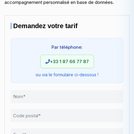
accompagnement personnalisé en base de données.
connecter une base de données à une application web
ou mobile.
Demandez votre tarif
Par téléphone:
+33 1 87 66 77 87
ou via le formulaire ci-dessous !