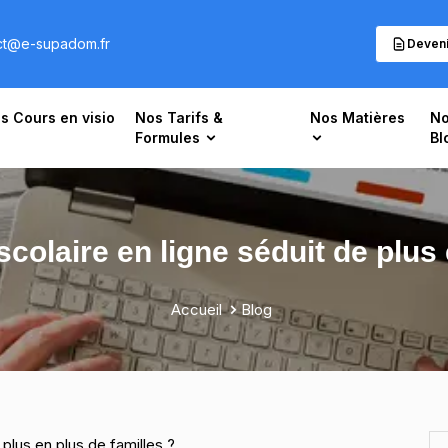
ct@e-supadom.fr
Deveni
s Cours en visio
Nos Tarifs &
Nos Matières
No
Formules
Bl
scolaire en ligne séduit de plus 
Accueil
Blog