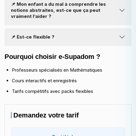
📌 Mon enfant a du mal à comprendre les
l’enseignement des options et spécialités du Bac.
notions abstraites, est-ce que ça peut
vraiment l’aider ?
Oui, nos enseignants simplifient les notions avec des
📌 Est-ce flexible ?
exemples concrets et progressifs.
Oui, les cours peuvent avoir lieu en semaine, le soir ou le
Pourquoi choisir e-Supadom ?
week-end.
Professeurs spécialisés en Mathématiques
Cours interactifs et enregistrés
Tarifs compétitifs avec packs flexibles
Demandez votre tarif